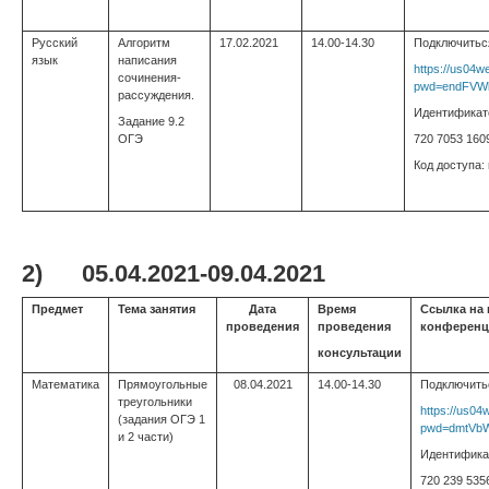
Русский
Алгоритм
17.02.2021
14.00-14.30
Подключитьс
язык
написания
https://us04
сочинения-
pwd=endFVW
рассуждения.
Идентификат
Задание 9.2
ОГЭ
720 7053 160
Код доступа:
2)
05.04.2021-09.04.2021
Предмет
Тема занятия
Дата
Время
Ссылка на
проведения
проведения
конферен
консультации
Математика
Прямоугольные
08.04.2021
14.00-14.30
Подключить
треугольники
https://us0
(задания ОГЭ 1
pwd=dmtVb
и 2 части)
Идентифика
720 239 535