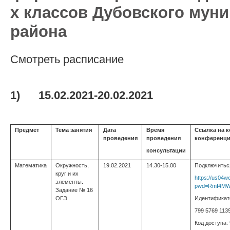
х классов Дубовского мун
района
Смотреть расписание
1)
15.02.2021-20.02.2021
Предмет
Тема занятия
Дата
Время
Ссылка на 
проведения
проведения
конференц
консультации
Математика
Окружность,
19.02.2021
14.30-15.00
Подключитьс
круг и их
https://us04w
элементы.
pwd=RmI4MW
Задание № 16
ОГЭ
Идентификат
799 5769 113
Код доступа: