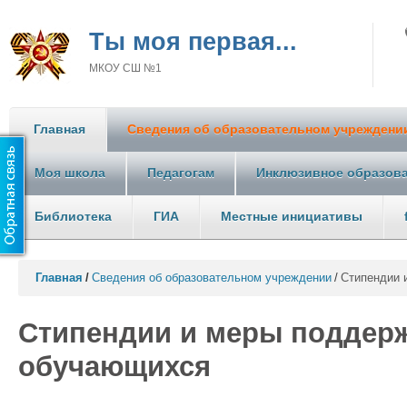
Ты моя первая...
МКОУ СШ №1
Главная
Сведения об образовательном учреждени
Моя школа
Педагогам
Инклюзивное образов
Библиотека
ГИА
Местные инициативы
Главная
/
Сведения об образовательном учреждении
/
Стипендии 
Стипендии и меры поддер
обучающихся