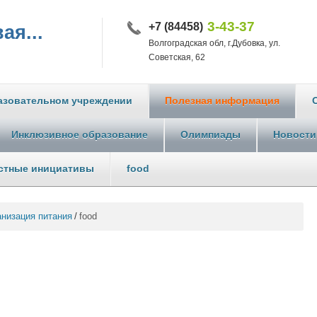
3-43-37
+7 (84458)
ая...
Волгоградская обл, г.Дубовка, ул.
Советская, 62
азовательном учреждении
Полезная информация
Инклюзивное образование
Олимпиады
Новости
стные инициативы
food
анизация питания
/
food