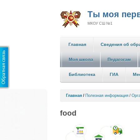
Ты моя перв
МКОУ СШ №1
Главная
Сведения об обр
Моя школа
Педагогам
Библиотека
ГИА
Ме
Главная
/
Полезная информация
/
Орг
food