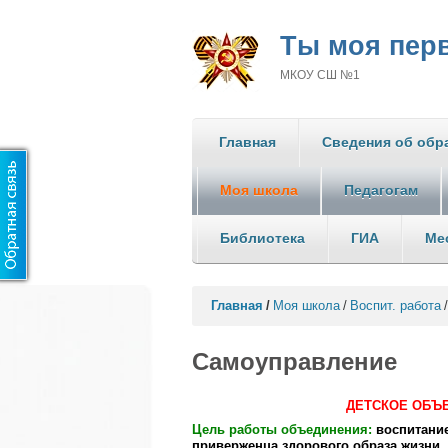
Ты моя перв
МКОУ СШ №1
Главная
Сведения об обр
Моя школа
Педагогам
Библиотека
ГИА
Ме
Главная
/
Моя школа
/
Воспит. работа
/
Самоуправление
ДЕТСКОЕ ОБЪЕ
Цель работы объединения:
воспитание
приверженца здорового образа жизни.