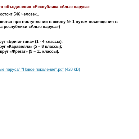
го объединения «Республика «Алые паруса»
состоит 546 человек…
яется при поступлении в школу № 1 путем посвящения в
ва республики «Алые паруса»)
руг «Бригантина» (1 - 4 классы);
руг «Каравелла» (5 – 8 классы);
Округ «Фрегат» (9 – 11 классы).
е паруса" "Новое поколение".pdf
(428 kB)